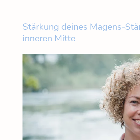
Stärkung deines Magens-Stä
inneren Mitte