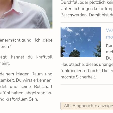
Durchfall oder plötzlich k
Untersuchungen keine körpe
Beschwerden. Damit bist du 
Wa
mö
genermächtigung! Ich gebe
Ken
hören?
meh
gt, kannst du kraftvoll
Du 
meint.
Hauptsache, dieses unang
funktioniert oft nicht. Di
r deinem Magen Raum und
möchte Sicherheit.
amkeit. Du wirst erkennen,
et und seine Botschaft
efühl haben, abgetrennt zu
nd kraftvollem Sein.
Alle Blogberichte anzeig