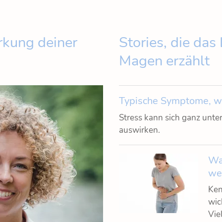
rkung deiner
Stories, die das
Magen erzählt
Typische Symptome, we
Stress kann sich ganz unt
auswirken.
Wa
wen
Ken
wic
Vie