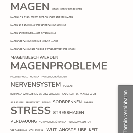
MAGEN
MAGEN LIEBE KRIEG FRIEDEN
MAGEN LOSLASSEN STRESS BEDROHLICHES STARKER MAGEN
MAGEN SELBSTHEILUNG STRESS VERDAUUNG HEILUNG
MAGEN SODBRENNEN ANGST ENTSPANNUNG
MAGEN VERDAUUNG GEFÜHLE NERVUS VAGUS
MAGEN VERDAUUNGSPROBLEME PSYCHE GESTRESSTER MAGEN
MAGENBESCHWERDEN
MAGENPROBLEME
MAGENSCHMERZ
MORGEN
MORGENLICHE ÜBELKEIT
NERVENSYSTEM
PODCAST
Termin vereinbaren
REIZMAGEN WUT SCHMERZ GEFÜHLE VERDAUEN
SABOTEUR
SCHWARZES LOCH
SODBRENNEN
SELBSTLIEBE
SELBSTWERT
SITZUNG
SORGEN
STRESS
STRESSMAGEN
VERDAUUNG
VERDAUUNGSSTÖRUNGEN
VERDAUUNGSSYSTEM
WUT
ÄNGSTE
ÜBELKEIT
VERZWEIFLUNG
VÖLLEGEFÜHL