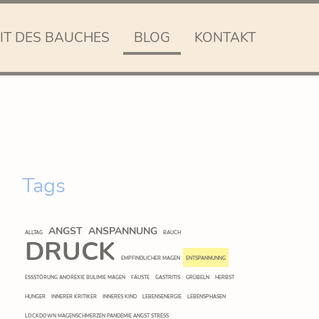
IT DES BAUCHES
BLOG
KONTAKT
Tags
ANGST
ANSPANNUNG
ALLTAG
BAUCH
DRUCK
EMPFINDLICHER MAGEN
ENTSPANNUNNG
ESSSTÖRUNG ANOREXIE BULIMIE MAGEN
FÄUSTE
GASTRITIS
GRÜBELN
HERBST
HUNGER
INNERER KRITIKER
INNERES KIND
LEBENSENERGIE
LEBENSPHASEN
LOCKDOWN MAGENSCHMERZEN PANDEMIE ANGST STRESS