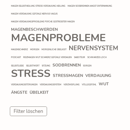
MAGEN SELBSTHEILUNG STRESS VERDAUUNG HEILUNG
MAGEN SODBRENNEN ANGST ENTSPANNUNG
MAGEN VERDAUUNG GEFÜHLE NERVUS VAGUS
MAGEN VERDAUUNGSPROBLEME PSYCHE GESTRESSTER MAGEN
MAGENBESCHWERDEN
MAGENPROBLEME
NERVENSYSTEM
MAGENSCHMERZ
MORGEN
MORGENLICHE ÜBELKEIT
PODCAST
REIZMAGEN WUT SCHMERZ GEFÜHLE VERDAUEN
SABOTEUR
SCHWARZES LOCH
SODBRENNEN
SELBSTLIEBE
SELBSTWERT
SITZUNG
SORGEN
STRESS
STRESSMAGEN
VERDAUUNG
WUT
VERDAUUNGSSTÖRUNGEN
VERDAUUNGSSYSTEM
VERZWEIFLUNG
VÖLLEGEFÜHL
ÄNGSTE
ÜBELKEIT
Filter löschen