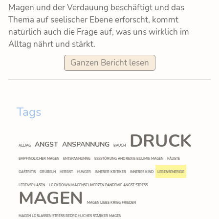
BLOG
Magen und der Verdauung beschäftigt und das
Thema auf seelischer Ebene erforscht, kommt
natürlich auch die Frage auf, was uns wirklich im
KONTAKT
Alltag nährt und stärkt.
Ganzen Bericht lesen
Tags
DRUCK
ANGST
ANSPANNUNG
ALLTAG
BAUCH
EMPFINDLICHER MAGEN
ENTSPANNUNNG
ESSSTÖRUNG ANOREXIE BULIMIE MAGEN
FÄUSTE
GASTRITIS
GRÜBELN
HERBST
HUNGER
INNERER KRITIKER
INNERES KIND
LEBENSENERGIE
LEBENSPHASEN
LOCKDOWN MAGENSCHMERZEN PANDEMIE ANGST STRESS
MAGEN
MAGEN LIEBE KRIEG FRIEDEN
MAGEN LOSLASSEN STRESS BEDROHLICHES STARKER MAGEN